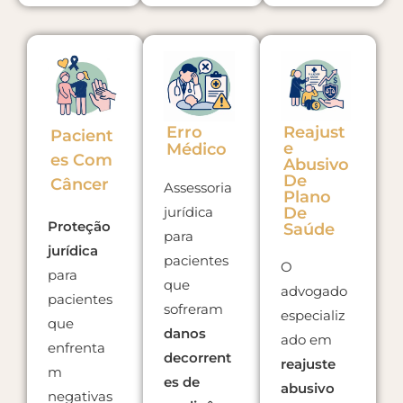
Erro
Reajust
Pacient
E
Médico
Es Com
Abusivo
De
Câncer
Assessoria
Plano
jurídica
De
Proteção
Saúde
para
jurídica
pacientes
O
para
que
advogado
pacientes
sofreram
especializ
que
danos
ado em
enfrenta
decorrent
reajuste
m
es de
abusivo
negativas