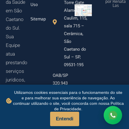
por Renata
da Saúde
Torre Gate
Uso
Las
Alameda
em São
Caulim, 115,
Sitemap
Caetano
sala 715 –
do Sul.
Cerâmica,
Sua
São
Equipe
Caetano do
atua
Sul – SP,
prestando
09531-195
serviços
OAB/SP
jurídicos,
320.943
consultiv
Utilizamos cookies essenciais para o funcionamento do site
os,
e para melhorar sua experiência de navegação. Ao
continuar utilizando o site, você concorda com nossa Política
preventiv
de Privacidade.
os e
Entendi
contencio