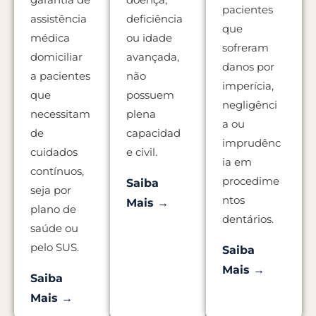
pacientes
assistência
deficiência
que
médica
ou idade
sofreram
domiciliar
avançada,
danos por
a pacientes
não
imperícia,
que
possuem
negligênci
necessitam
plena
a ou
de
capacidad
imprudênc
cuidados
e civil.
ia em
contínuos,
procedime
Saiba
seja por
ntos
Mais →
plano de
dentários.
saúde ou
pelo SUS.
Saiba
Mais →
Saiba
Mais →