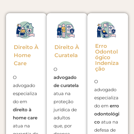
Erro
Direito À
Direito À
Odontol
Home
Curatela
Ógico
Indeniza
Care
Ção
O
O
advogado
O
advogado
de curatela
advogado
especializa
atua na
especializa
do em
proteção
do em
erro
direito à
jurídica de
odontológi
home care
adultos
co
atua na
atua na
que, por
defesa de
garantia de
doença,