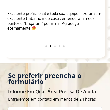
Excelente profissional e toda sua equipe , fizeram um
A 
a
excelente trabalho meu caso , entenderam meus
de
.
pontos e "brigaram" por mim ! Agradeço
su
eternamente
e 
cu
pr
Se preferir preencha o
formulário
Informe Em Qual Área Precisa De Ajuda
Entraremos em contato em menos de 24 horas