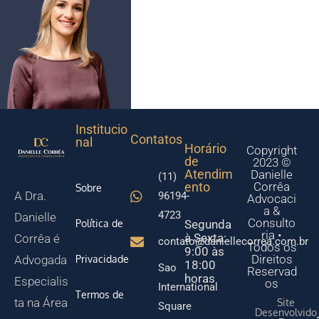
Institucio
Contatos
nal
Horário
Copyright
de
2023 ©
Atendim
Danielle
(11)
ento
Corrêa
Sobre
A Dra.
96194-
Advocaci
a &
4723
Danielle
Consulto
Política de
Segunda
ria •
à Sexta:
Corrêa é
contato@daniellecorrea.com.br
Todos os
9:00 às
Direitos
Privacidade
Advogada
18:00
Sao
Reservad
horas
Especialis
os
International
Termos de
ta na Área
Site
Square
Desenvolvido