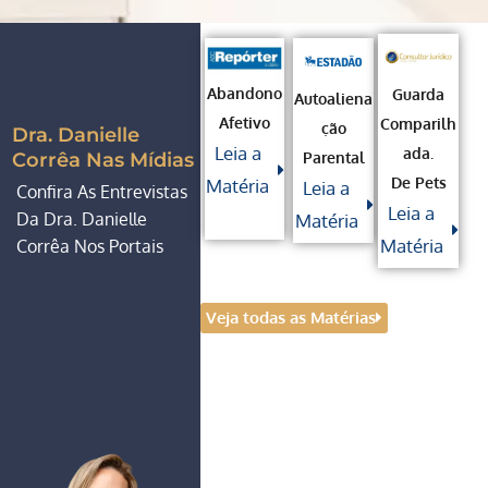
Abandono
Guarda
Autoaliena
Afetivo
Comparilh
Ção
Dra. Danielle
Leia a
Ada.
Parental
Corrêa Nas Mídias
De Pets
Matéria
Leia a
Confira As Entrevistas
Leia a
Da Dra. Danielle
Matéria
Matéria
Corrêa Nos Portais
Veja todas as Matérias