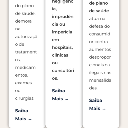
negligênc
de plano
do plano
ia,
de saúde
de saúde,
imprudên
atua na
demora
cia ou
defesa do
na
imperícia
consumid
autorizaçã
em
or contra
o de
hospitais,
aumentos
tratament
clínicas
despropor
os,
ou
cionais ou
medicam
consultóri
ilegais nas
entos,
os
.
mensalida
exames
des.
ou
Saiba
cirurgias.
Mais →
Saiba
Mais →
Saiba
Mais →