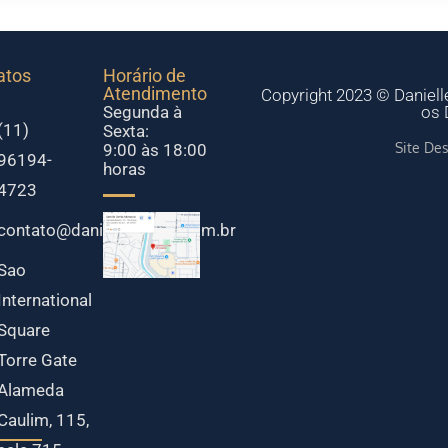
atos
Horário de
Atendimento
Copyright 2023 © Daniell
Segunda à
os 
(11)
Sexta:
Site De
9:00 às 18:00
96194-
horas
4723
contato@daniellecorrea.com.br
Sao
International
Square
Torre Gate
Alameda
Caulim, 115,