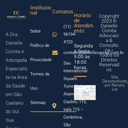
Institucio
Contatos
nal
Horário
Copyright
de
2023 ©
Atendim
Danielle
(11)
ento
Corrêa
Sobre
A Dra.
96194-
Advocaci
a &
4723
Danielle
Consulto
Política de
Segunda
ria •
à Sexta:
Corrêa é
contato@daniellecorrea.com.br
Todos os
9:00 às
Direitos
Privacidade
Advogada
18:00
Sao
Reservad
horas
Especialis
os
International
Termos de
ta na Área
Site
Square
Desenvolvido
por Renata
da Saúde
Torre Gate
Uso
Las
Alameda
em São
Caulim, 115,
Sitemap
Caetano
sala 715 –
do Sul.
Cerâmica,
Sua
São