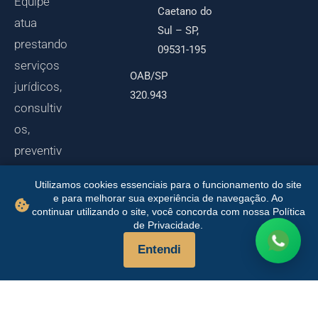
Equipe
Caetano do
atua
Sul – SP,
prestando
09531-195
serviços
OAB/SP
jurídicos,
320.943
consultiv
os,
preventiv
os e
Utilizamos cookies essenciais para o funcionamento do site
contencio
e para melhorar sua experiência de navegação. Ao
continuar utilizando o site, você concorda com nossa Política
sos, na
de Privacidade.
área do
Entendi
direito
médico e
família e